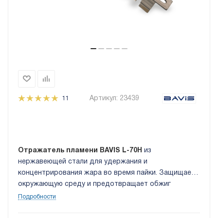
Артикул:
23439
11
Отражатель пламени BAVIS L-70H
из
нержавеющей стали для удержания и
концентрирования жара во время пайки. Защищает
окружающую среду и предотвращает обжиг
стен. Подходит для МАПП / пропановых горелок.
Подробности