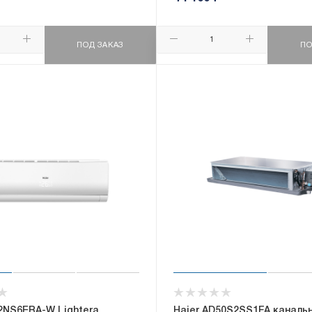
ПОД ЗАКАЗ
ПО
2NS6ERA-W Lightera
Haier AD50S2SS1FA каналь