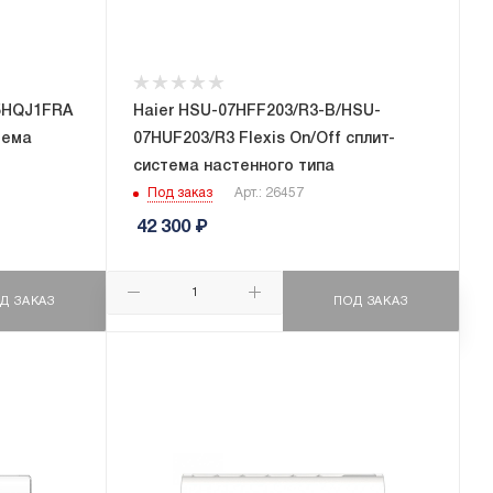
5HQJ1FRA
Haier HSU-07HFF203/R3-B/HSU-
тема
07HUF203/R3 Flexis On/Off сплит-
система настенного типа
Под заказ
Арт.: 26457
42 300
₽
Д ЗАКАЗ
ПОД ЗАКАЗ