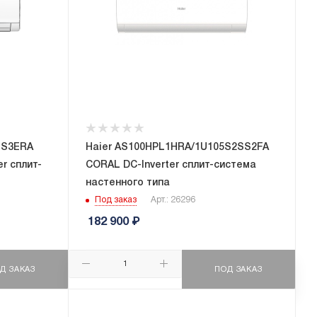
BS3ERA
Haier AS100HPL1HRA/1U105S2SS2FA
er сплит-
CORAL DC-Inverter сплит-система
настенного типа
Под заказ
Арт.: 26296
182 900
₽
Д ЗАКАЗ
ПОД ЗАКАЗ