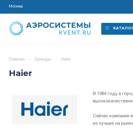
Москва
КАТАЛО
Главная
—
Бренды
—
Haier
Haier
В 1984 году в гор
высококачественн
Сейчас компания я
из лучших на рынк