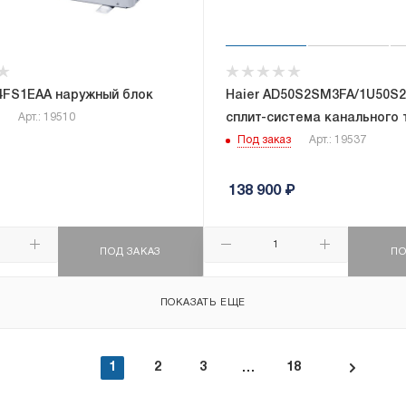
24FS1EAA наружный блок
Haier AD50S2SM3FA/1U50S
сплит-система канального 
Арт.: 19510
Под заказ
Арт.: 19537
138 900
₽
ПОД ЗАКАЗ
ПО
ПОКАЗАТЬ ЕЩЕ
1
2
3
18