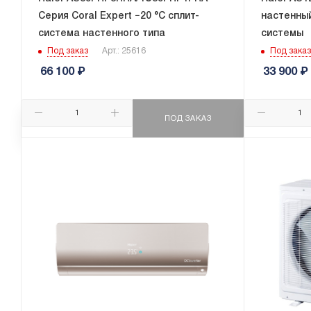
Серия Coral Expert −20 °C сплит-
настенный
система настенного типа
системы
Под заказ
Арт.: 25616
Под заказ
66 100
₽
33 900
₽
ПОД ЗАКАЗ