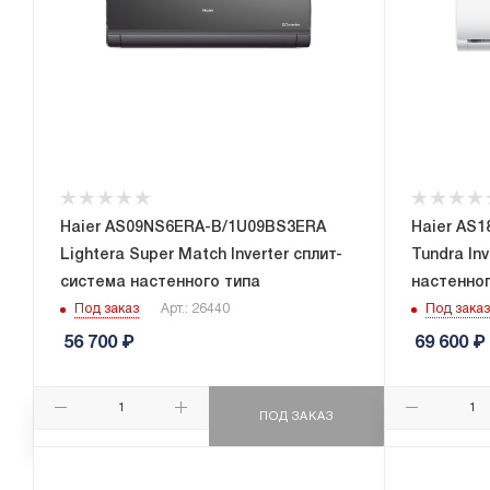
Haier AS09NS6ERA-B/1U09BS3ERA
Haier AS
Lightera Super Match Inverter сплит-
Tundra In
система настенного типа
настенног
Под заказ
Арт.: 26440
Под заказ
56 700
₽
69 600
₽
ПОД ЗАКАЗ