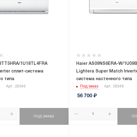
18TT5HRA/1U18TL4FRA
Haier AS09NS6ERA-W/1U09
verter сплит-система
Lightera Super Match Invert
о типа
система настенного типа
Арт.: 26349
Под заказ
Арт.: 26348
56 700
₽
ПОД ЗАКАЗ
ПО