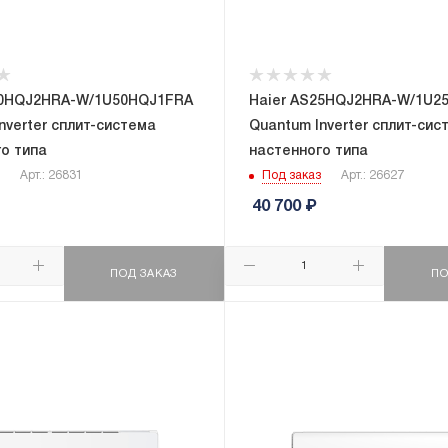
50HQJ2HRA-W/1U50HQJ1FRA
Haier AS25HQJ2HRA-W/1U2
nverter сплит-система
Quantum Inverter сплит-сис
о типа
настенного типа
Арт.: 26831
Под заказ
Арт.: 26627
40 700
₽
ПОД ЗАКАЗ
ПО