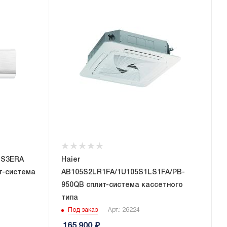
BS3ERA
Haier
ит-система
AB105S2LR1FA/1U105S1LS1FA/PB-
950QB сплит-система кассетного
типа
Под заказ
Арт.: 26224
165 900
₽