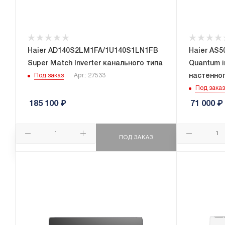
Haier AD140S2LM1FA/1U140S1LN1FB
Haier AS
Super Match Inverter канального типа
Quantum i
настенног
Под заказ
Арт.: 27533
Под заказ
185 100
₽
71 000
₽
ПОД ЗАКАЗ