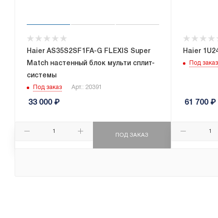
Haier AS35S2SF1FA-G FLEXIS Super
Haier 1U
Match настенный блок мульти сплит-
Под заказ
системы
Под заказ
Арт.: 20391
33 000
₽
61 700
₽
ПОД ЗАКАЗ