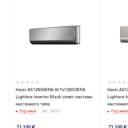
Haier AS12NS6ERA-B/1U12BS3ERA
Haier AS
Lightera Inverter Black сплит-система
Lightera 
настенного типа
настенног
Под заказ
Арт.: 26272
Под заказ
71 100
₽
71 100
₽