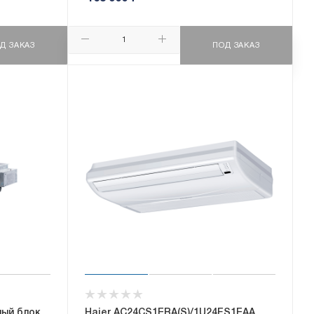
Д ЗАКАЗ
ПОД ЗАКАЗ
ный блок
Haier AC24CS1ERA(S)/1U24FS1EAA