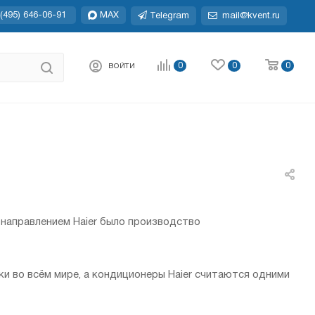
(495) 646-06-91
MAX
Telegram
mail@kvent.ru
0
0
0
ВОЙТИ
 направлением Haier было производство
и во всём мире, а кондиционеры Haier считаются одними