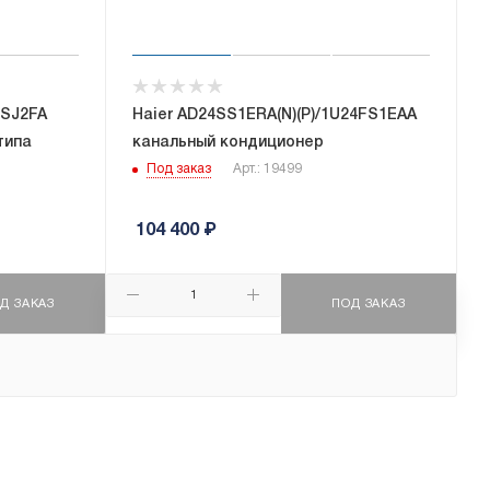
2SJ2FA
Haier AD24SS1ERA(N)(P)/1U24FS1EAA
типа
канальный кондиционер
Под заказ
Арт.: 19499
104 400
₽
Д ЗАКАЗ
ПОД ЗАКАЗ