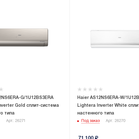
12NS6ERA-G/1U12BS3ERA
Haier AS12NS6ERA-W/1U12
Inverter Gold сплит-система
Lightera Inverter White спл
о типа
настенного типа
Арт.: 26271
Под заказ
Арт.: 26270
71 100
₽