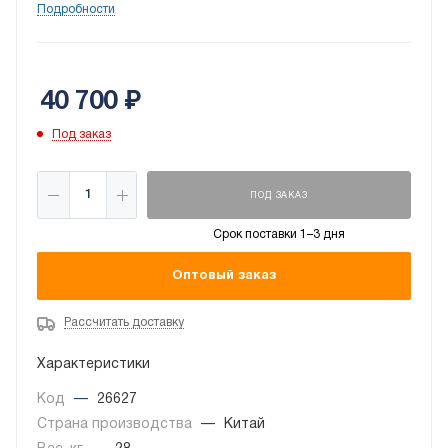
компрессору с технологией A-Pam он быстро
Подробности
достигает заданной температуры и поддерживают
её с минимальными энергозатратами.
40 700
₽
Под заказ
ПОД ЗАКАЗ
Срок поставки 1–3 дня
Оптовый заказ
Рассчитать доставку
Характеристики
Код
—
26627
Страна производства
—
Китай