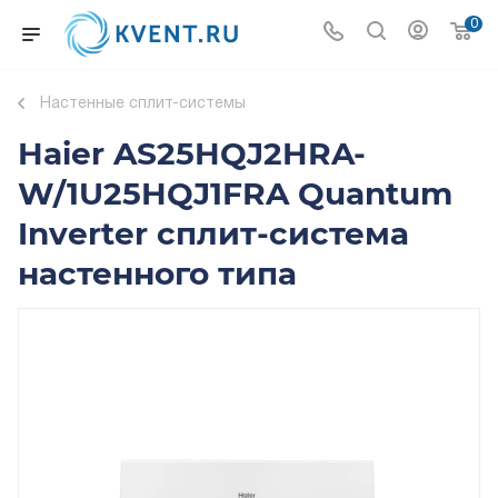
0
Настенные сплит-системы
Haier AS25HQJ2HRA-
W/1U25HQJ1FRA Quantum
Inverter сплит-система
настенного типа