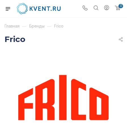
0
Главная
—
Бренды
—
Frico
Frico