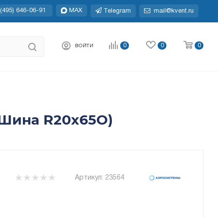
(495) 646-06-91
MAX
Telegram
mail@kvent.ru
0
0
0
ВОЙТИ
 - Шина R20х65О)
Артикул:
23564