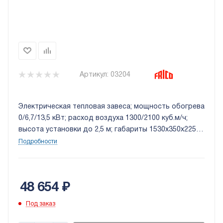
Артикул:
03204
Электрическая тепловая завеса; мощность обогрева
0/6,7/13,5 кВт; расход воздуха 1300/2100 куб.м/ч;
высота установки до 2,5 м; габариты 1530х350х225
мм; установка: горизонтально.
Подробности
48 654
₽
Под заказ