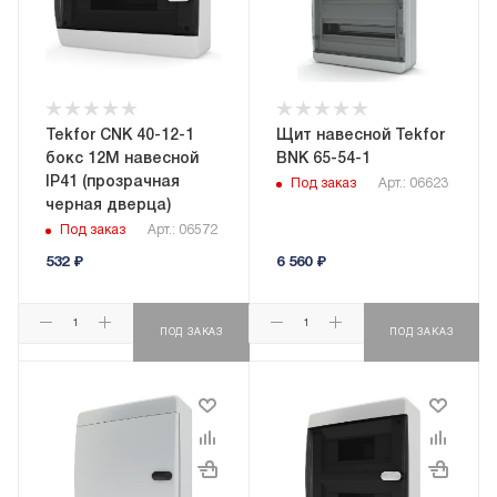
Tekfor CNK 40-12-1
Щит навесной Tekfor
бокс 12М навесной
BNK 65-54-1
IP41 (прозрачная
Под заказ
Арт.: 06623
черная дверца)
Под заказ
Арт.: 06572
532
₽
6 560
₽
ПОД ЗАКАЗ
ПОД ЗАКАЗ