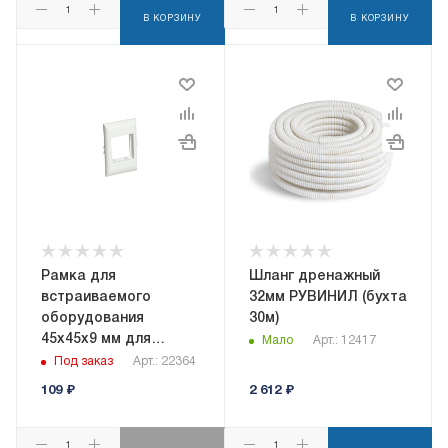
В КОРЗИНУ
В КОРЗИНУ
Рамка для
Шланг дренажный
встраиваемого
32мм РУВИНИЛ (бухта
оборудования
30м)
45х45х9 мм для
Мало
Арт.: 12417
РКК-100х60 и 100х40
Под заказ
Арт.: 22364
(белый) (СПР-2-М)
109
₽
2 612
₽