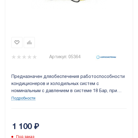
Артикул:
05364
Предназначен дляобеспечения работоспособности
кондиционеров и холодильных систем с
номинальным с давлением в системе 18 Бар, при
температуре наружного воздуха до -40°С.
Подробности
1 100
₽
Под заказ