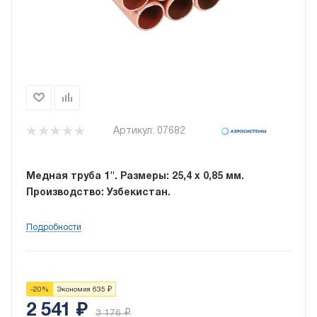
Артикул:
07682
Медная труба 1". Размеры: 25,4 х 0,85 мм.
Производство: Узбекистан.
Подробности
-
20
%
Экономия
635
₽
2 541
₽
3 176
₽