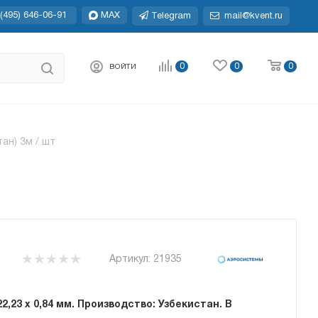
(495) 646-06-91
MAX
Telegram
mail@kvent.ru
0
0
0
ВОЙТИ
тан) 3м / шт
Артикул:
21935
2,23 х 0,84 мм. Производство: Узбекистан. В