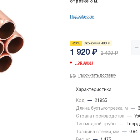
отрезке 3 м.
Подробности
-
20
%
Экономия
480
₽
1 920
₽
2 400
₽
Под заказ
Рассчитать доставку
Характеристики
Код
—
21935
Длина бухты/отрезка, м
—
Страна производства
—
Уз
Тип медной трубы
—
Тверд
Толщина стенки, мм
—
0.84
Вес, кг
—
1.475