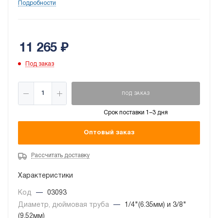
развальцованными концами, дренажного шланга
Подробности
5/8" для отвода конденсата, межблочного кабеля
ПВС 5х1.5.
11 265
₽
Под заказ
ПОД ЗАКАЗ
Срок поставки 1–3 дня
Оптовый заказ
Рассчитать доставку
Характеристики
Код
—
03093
Диаметр, дюймовая труба
—
1/4"(6.35мм) и 3/8"
(9.52мм)