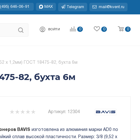
(495) 646-06-91
MAX
Telegram
mail@kvent.ru
0
0
0
ВОЙТИ
2 х 1,2мм) ГОСТ 18475-82, бухта 6м
475-82, бухта 6м
Артикул:
12304
онеров BAVIS
изготовлена из алюминия марки AD0 по
кий сплав высокой пластичности. Размер: 3/8 (9,52 х