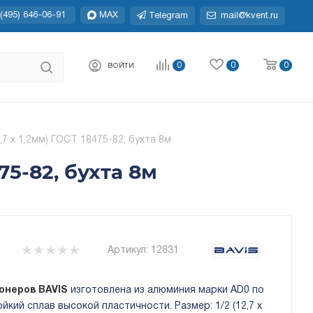
(495) 646-06-91
MAX
Telegram
mail@kvent.ru
0
0
0
ВОЙТИ
7 х 1,2мм) ГОСТ 18475-82, бухта 8м
75-82, бухта 8м
Артикул:
12831
онеров BAVIS
изготовлена из алюминия марки AD0 по
кий сплав высокой пластичности. Размер: 1/2 (12,7 х