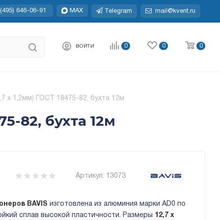
(495) 646-06-91
MAX
Telegram
mail@kvent.ru
0
0
0
ВОЙТИ
7 х 1,2мм) ГОСТ 18475-82, бухта 12м
75-82, бухта 12м
Артикул:
13073
онеров BAVIS
изготовлена из алюминия марки AD0 по
ойкий сплав высокой пластичности. Размеры
12,7 х