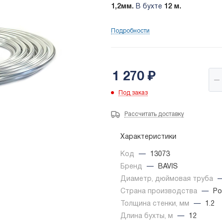
1,2мм
.
В бухте
12 м.
Подробности
1 270
₽
Под заказ
Рассчитать доставку
Характеристики
Код
—
13073
Бренд
—
BAVIS
Диаметр, дюймовая труба
Страна производства
—
Ро
Толщина стенки, мм
—
1.2
Длина бухты, м
—
12