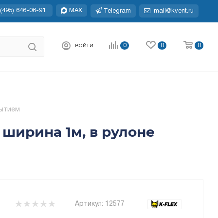
(495) 646-06-91
MAX
Telegram
mail@kvent.ru
0
0
0
ВОЙТИ
рытием
 ширина 1м, в рулоне
Артикул:
12577