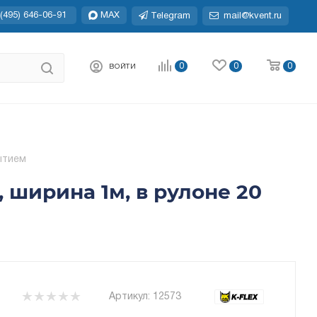
(495) 646-06-91
MAX
Telegram
mail@kvent.ru
0
0
0
ВОЙТИ
ытием
 ширина 1м, в рулоне 20
Артикул:
12573