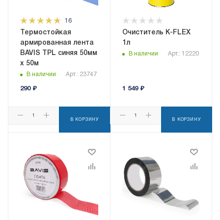
16
Термостойкая
Очиститель K-FLEX
армированная лента
1л
BAVIS TPL синяя 50мм
В наличии
Арт.: 12220
x 50м
В наличии
Арт.: 23747
290
₽
1 549
₽
В КОРЗИНУ
В КОРЗИНУ