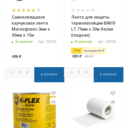
1
Самоклеящаяся
Лента для защиты
каучуковая лента
термоизоляции BAVIS
Магнофлекс 3мм х
LT 75мм х 50м белая
50мм х 15м
(гладкая)
В наличии
Арт.: 03729
В наличии
Арт.: 26708
-
17
%
Экономия
64
₽
320
₽
384
₽
439
₽
В КОРЗИНУ
В КОРЗИНУ