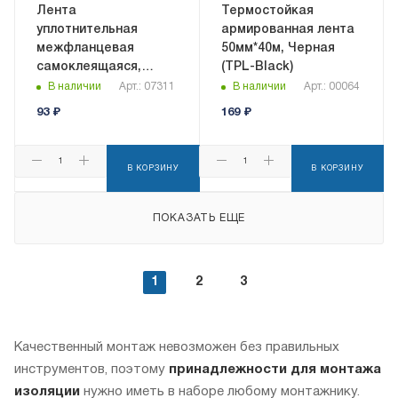
Лента
Термостойкая
уплотнительная
армированная лента
межфланцевая
50мм*40м, Черная
самоклеящаяся,
(TPL-Black)
ширина 10мм,
В наличии
Арт.: 07311
В наличии
Арт.: 00064
толщина 5мм, длина
93
₽
169
₽
10м
В КОРЗИНУ
В КОРЗИНУ
ПОКАЗАТЬ ЕЩЕ
1
2
3
Качественный монтаж невозможен без правильных
инструментов, поэтому
принадлежности для монтажа
изоляции
нужно иметь в наборе любому монтажнику.