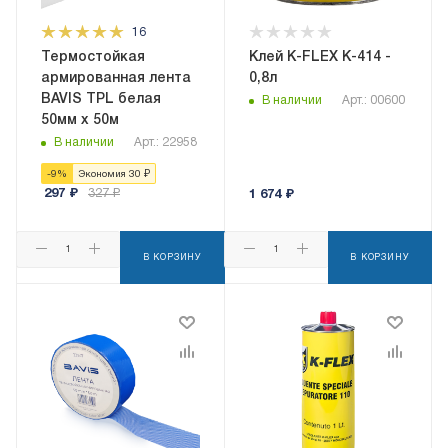
16
Термостойкая
Клей K-FLEX K-414 -
армированная лента
0,8л
BAVIS TPL белая
В наличии
Арт.: 00600
50мм x 50м
В наличии
Арт.: 22958
-
9
%
Экономия
30
₽
297
₽
327
₽
1 674
₽
В КОРЗИНУ
В КОРЗИНУ