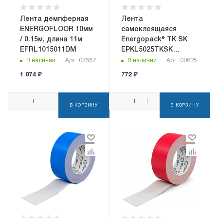
Лента демпферная
Лента
ENERGOFLOOR 10мм
самоклеящаяся
/ 0.15м, длина 11м
Energopack® ТК SK
EFRL1015011DM
EPKL5025TKSK
50ммx25м
В наличии
Арт.: 07387
В наличии
Арт.: 00625
1 074
₽
772
₽
В КОРЗИНУ
В КОРЗИНУ