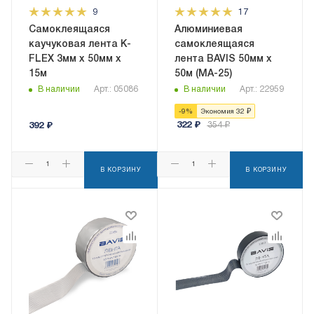
9
17
Самоклеящаяся
Алюминиевая
каучуковая лента K-
самоклеящаяся
FLEX 3мм х 50мм х
лента BAVIS 50мм x
15м
50м (МА-25)
В наличии
Арт.: 05086
В наличии
Арт.: 22959
-
9
%
Экономия
32
₽
322
₽
354
₽
392
₽
В КОРЗИНУ
В КОРЗИНУ