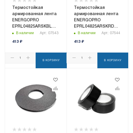
Термостойкая
Термостойкая
армированная лента
армированная лента
ENERGOPRO
ENERGOPRO
EPRL04825ARSKBL
EPRL04825ARSKRD
48мм х 25м синяя
48мм х 25м красная
В наличии
Арт.: 07543
В наличии
Арт.: 07544
413
₽
413
₽
В КОРЗИНУ
В КОРЗИНУ