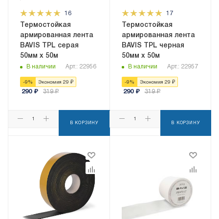
16
17
Термостойкая
Термостойкая
армированная лента
армированная лента
BAVIS TPL серая
BAVIS TPL черная
50мм x 50м
50мм x 50м
В наличии
Арт.: 22956
В наличии
Арт.: 22957
-
9
%
Экономия
29
₽
-
9
%
Экономия
29
₽
290
₽
319
₽
290
₽
319
₽
В КОРЗИНУ
В КОРЗИНУ