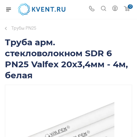
0
Трубы PN25
Труба арм.
стекловолокном SDR 6
PN25 Valfex 20x3,4мм - 4м,
белая