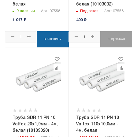
белая
белая (10103032)
В наличии
Арт.: 07558
Под заказ
Арт.: 07553
1 017
₽
499
₽
В КОРЗИНУ
ПОД ЗАКАЗ
Труба SDR 11 PN 10
Труба SDR 11 PN 10
Valfex 20х1,9мм - 4м,
Valfex 110х10,0мм -
белая (10103020)
4м, белая