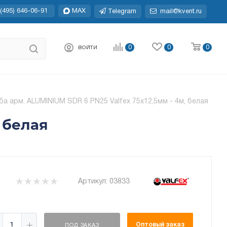
(495) 646-06-91
MAX
Telegram
mail@kvent.ru
0
0
0
ВОЙТИ
ба арм. ALUMINIUM SDR 6 PN25 Valfex 75x12,5мм - 4м, белая
 белая
Артикул:
03833
Оптовый заказ
ПОД ЗАКАЗ