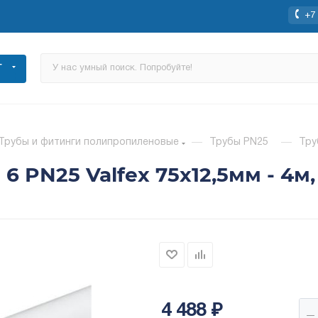
+7 
Г
Трубы и фитинги полипропиленовые
—
Трубы PN25
—
Тру
 PN25 Valfex 75x12,5мм - 4м,
4 488
₽