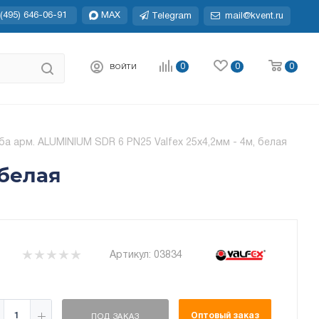
(495) 646-06-91
MAX
Telegram
mail@kvent.ru
0
0
0
ВОЙТИ
ба арм. ALUMINIUM SDR 6 PN25 Valfex 25x4,2мм - 4м, белая
 белая
Артикул:
03834
Оптовый заказ
ПОД ЗАКАЗ