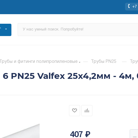
+7 
Г
Трубы и фитинги полипропиленовые
—
Трубы PN25
—
Тру
6 PN25 Valfex 25x4,2мм - 4м,
407
₽