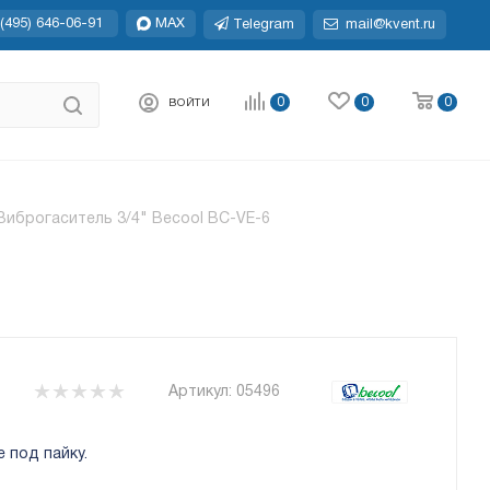
(495) 646-06-91
MAX
Telegram
mail@kvent.ru
0
0
0
ВОЙТИ
Виброгаситель 3/4" Becool BC-VE-6
Артикул:
05496
 под пайку.