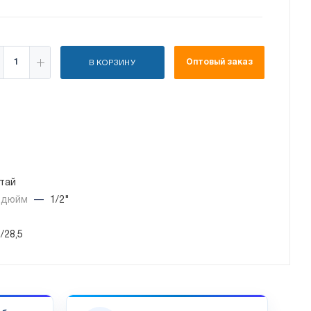
Оптовый заказ
В КОРЗИНУ
тай
, дюйм
—
1/2"
5/28,5