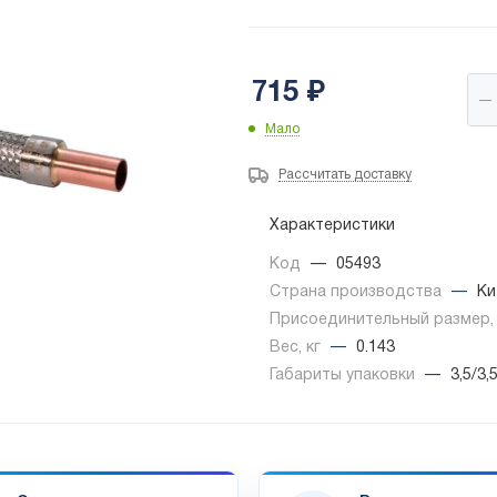
715
₽
Мало
Рассчитать доставку
Характеристики
Код
—
05493
Страна производства
—
Ки
Присоединительный размер
Вес, кг
—
0.143
Габариты упаковки
—
3,5/3,