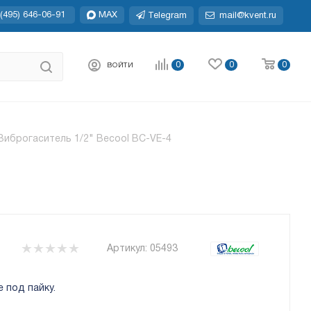
(495) 646-06-91
MAX
Telegram
mail@kvent.ru
0
0
0
ВОЙТИ
Виброгаситель 1/2" Becool BC-VE-4
Артикул:
05493
 под пайку.