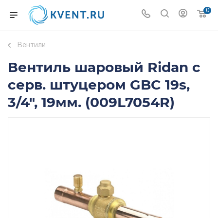
0
Вентили
Вентиль шаровый Ridan с
серв. штуцером GBC 19s,
3/4", 19мм. (009L7054R)