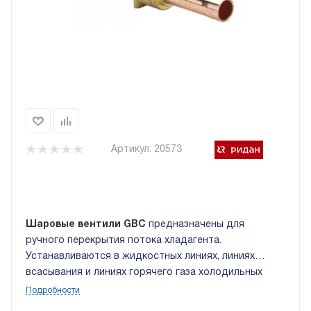
Артикул:
20573
Шаровые вентили GBC
предназначены для
ручного перекрытия потока хладагента.
Устанавливаются в жидкостных линиях, линиях
всасывания и линиях горячего газа холодильных
установок и систем кондиционирования воздуха.
Подробности
Работа крана в прямом или обратном направлении