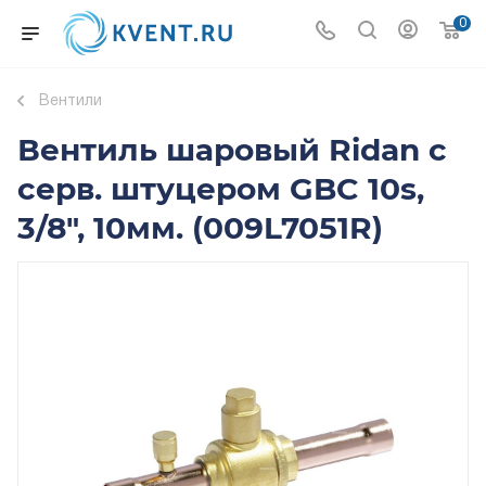
0
Вентили
Вентиль шаровый Ridan с
серв. штуцером GBC 10s,
3/8", 10мм. (009L7051R)