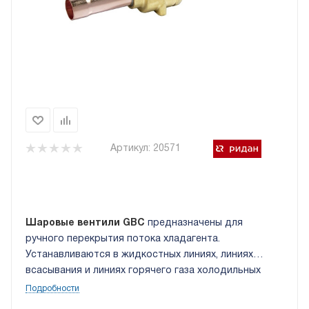
Артикул:
20571
Шаровые вентили GBC
предназначены для
ручного перекрытия потока хладагента.
Устанавливаются в жидкостных линиях, линиях
всасывания и линиях горячего газа холодильных
установок и систем кондиционирования воздуха.
Подробности
Работа крана в прямом или обратном направлении