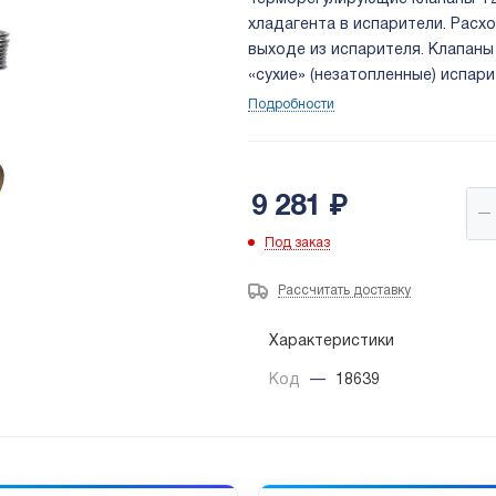
хладагента в испарители. Расхо
выходе из испарителя. Клапаны
«сухие» (незатопленные) испар
пропорционален тепловой нагру
Подробности
9 281
₽
Под заказ
Рассчитать доставку
Характеристики
Код
—
18639