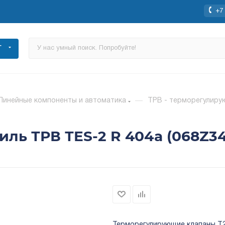
+7 
Г
Линейные компоненты и автоматика
—
ТРВ - терморегулиру
ль ТРВ ТES-2 R 404a (068Z34
Терморегулирующие клапаны Т2