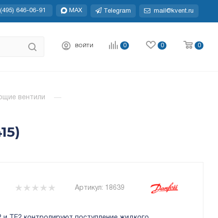
(495) 646-06-91
MAX
Telegram
mail@kvent.ru
0
0
0
ВОЙТИ
ющие вентили
—
15)
Артикул:
18639
 и ТЕ2 контролируют поступление жидкого