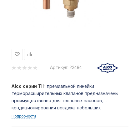
Артикул:
23484
Alco серии TIH
премиальной линейки
терморасширительных клапанов предназначены
преимущественно для тепловых насосов,
кондиционирования воздуха, небольших
охладителей, прецизионных систем охлаждения и
Подробности
холодильных агрегатов. Максимальное давление 46
бар. Фреон R410/R32.