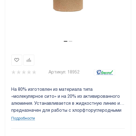
Артикул:
18952
На 80% изготовлен из материала типа
«молекулярное сито» и на 20% из активированного
алюминия. Устанавливается в жидкостную линию и
предназначен для работы с хлорфторуглеродными
(ХФУ) и гидрохлорфторуглеродными (ГХФУ)
Подробности
хладагентами. Эффективно поглощает находящиеся
в системе влагу и кислоты.