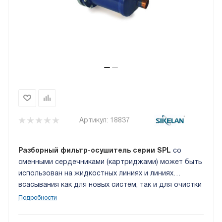
Артикул:
18837
Разборный фильтр-осушитель серии
SPL
со
сменными сердечниками (картриджами) может быть
использован на жидкостных линиях и линиях
всасывания как для новых систем, так и для очистки
системы после сгорания электродвигателя
Подробности
компрессора. Присоединение под пайку, размеры:
1_5/8 дюйма.