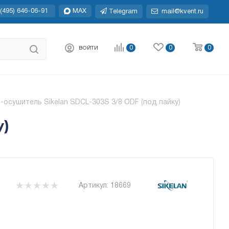
(495) 646-06-91
MAX
Telegram
mail@kvent.ru
0
0
0
ВОЙТИ
-осушитель Sikelan SDCL-303S 3/8 ODF (под пайку)
у)
Артикул:
18669