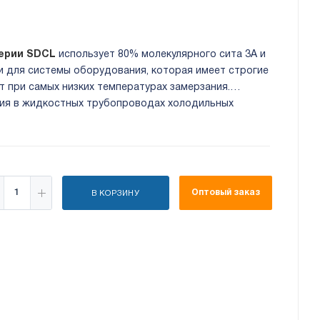
серии SDCL
использует 80% молекулярного сита 3A и
и для системы оборудования, которая имеет строгие
т при самых низких температурах замерзания.
ия в жидкостных трубопроводах холодильных
рования воздуха. Присоединительный размер: 3/8"
Оптовый заказ
В КОРЗИНУ