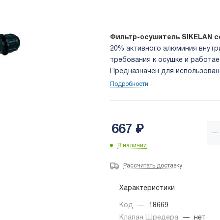
Фильтр-осушитель SIKELAN 
20% активного алюминия внутр
требования к осушке и работае
Предназначен для использован
установок и систем кондициони
Подробности
ODF.
667
₽
В наличии
Рассчитать доставку
Характеристики
Код
—
18669
Клапан Шредера
—
нет