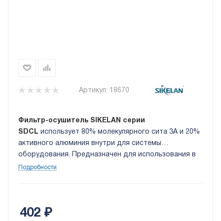
Артикул:
18670
Фильтр-осушитель SIKELAN серии
SDCL
использует 80% молекулярного сита 3A и 20%
активного алюминия внутри для системы
оборудования. Предназначен для использования в
жидкостных трубопроводах холодильных установок
Подробности
и систем кондиционирования
воздуха. Присоединение резьбовое, размеры: 3/8
дюйма SAE. Корпус выполнен из стали.
402
₽