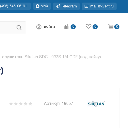
(495) 646-06-91
MAX
Telegram
mail@kvent.ru
0
0
0
ВОЙТИ
-осушитель Sikelan SDCL-032S 1/4 ODF (под пайку)
)
Артикул:
18657