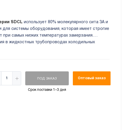
серии SDCL
использует 80% молекулярного сита 3A и
и для системы оборудования, которая имеет строгие
т при самых низких температурах замерзания.
ия в жидкостных трубопроводах холодильных
рования воздуха. Присоединительный размер: 1/4"
Оптовый заказ
ПОД ЗАКАЗ
Срок поставки 1–3 дня