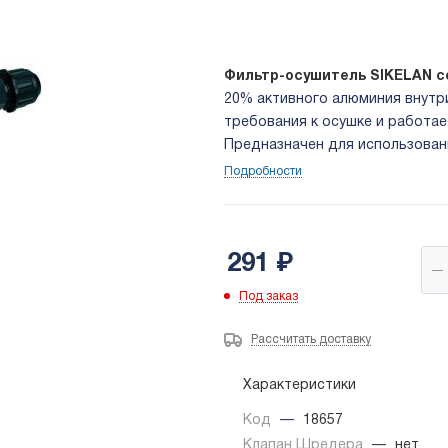
Фильтр-осушитель SIKELAN 
20% активного алюминия внутр
требования к осушке и работае
Предназначен для использован
установок и систем кондициони
Подробности
ODF.
291
₽
Под заказ
Рассчитать доставку
Характеристики
Код
—
18657
Клапан Шредера
—
нет