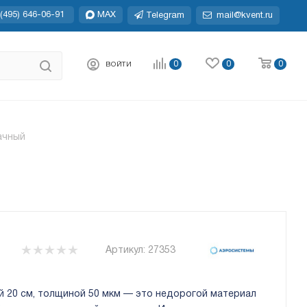
(495) 646-06-91
MAX
Telegram
mail@kvent.ru
0
0
0
ВОЙТИ
ачный
Артикул:
27353
 20 см, толщиной 50 мкм — это недорогой материал