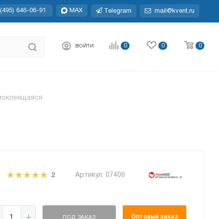
(495) 646-06-91
MAX
Telegram
mail@kvent.ru
0
0
0
ВОЙТИ
амоклеящаяся
Артикул:
07406
2
Оптовый заказ
ПОД ЗАКАЗ