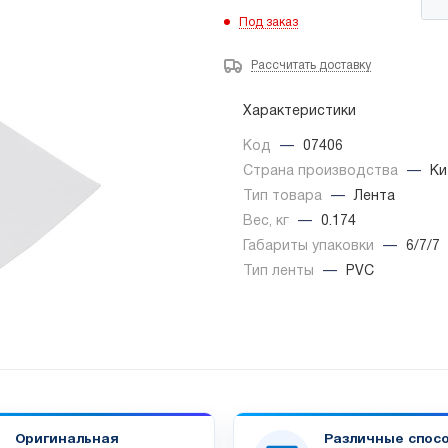
Под заказ
Рассчитать доставку
Характеристики
Код
—
07406
Страна производства
—
Ки
Тип товара
—
Лента
Вес, кг
—
0.174
Габариты упаковки
—
6/7/7
Тип ленты
—
PVC
Оригинальная
Различные спос