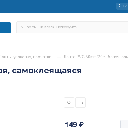
+7 
Г
Ленты, упаковка, перчатки
—
Лента PVC 50mm*20m, белая, с
ая, самоклеящаяся
149
₽