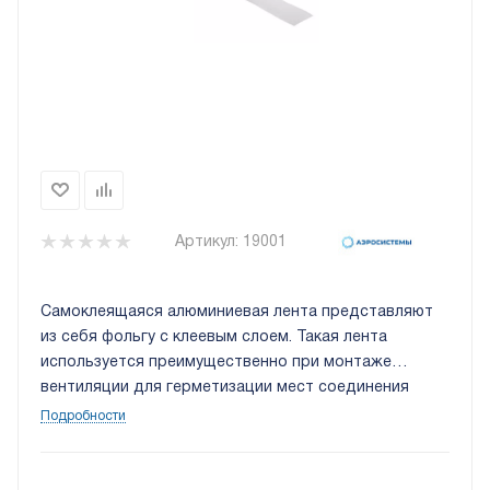
Артикул:
19001
Самоклеящаяся алюминиевая лента представляют
из себя фольгу с клеевым слоем. Такая лента
используется преимущественно при монтаже
вентиляции для герметизации мест соединения
воздуховодов и соединения листов теплоизоляции.
Подробности
Длина 40 метров. Ширина 100мм.