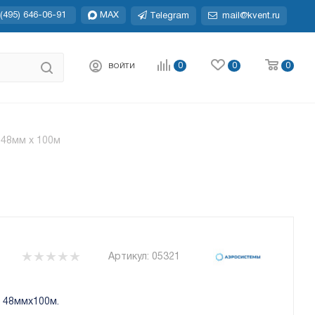
(495) 646-06-91
MAX
Telegram
mail@kvent.ru
0
0
0
ВОЙТИ
 48мм х 100м
Артикул:
05321
 48ммх100м.