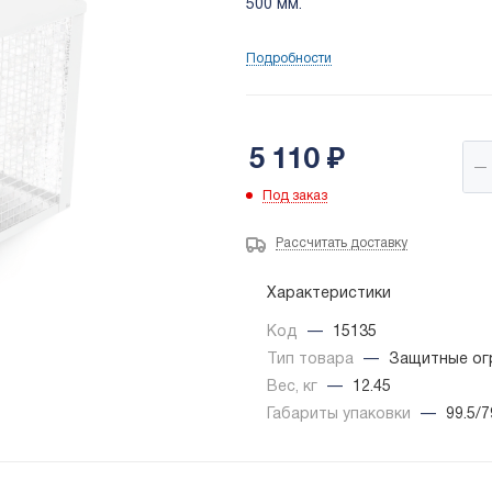
500 мм.
Подробности
5 110
₽
Под заказ
Рассчитать доставку
Характеристики
Код
—
15135
Тип товара
—
Защитные ог
Вес, кг
—
12.45
Габариты упаковки
—
99.5/7