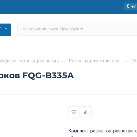
+7 
Г
Медные фитинги, рефнеты
—
Рефнеты-разветвители
—
Р
оков FQG-B335A
Комплект рефнетов-разветвите