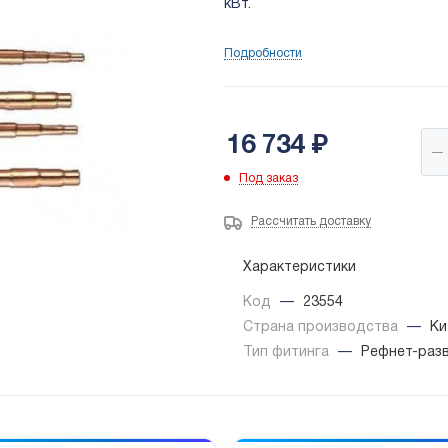
кВт.
Подробности
16 734
₽
Под заказ
Рассчитать доставку
Характеристики
Код
—
23554
Страна производства
—
Ки
Тип фитинга
—
Рефнет-раз