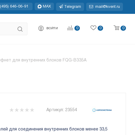
(495) 646-06-91
MAX
Telegram
mail@kvent.ru
0
0
0
ВОЙТИ
ефнет для внутренних блоков FQG-B335A
Артикул:
23554
лей для соединения внутренних блоков менее 33,5