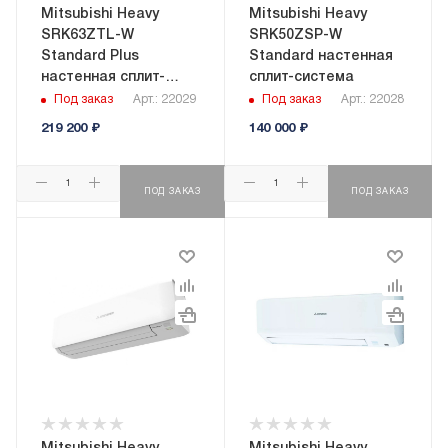
Mitsubishi Heavy
Mitsubishi Heavy
SRK63ZTL-W
SRK50ZSP-W
Standard Plus
Standard настенная
настенная сплит-
сплит-система
система
Под заказ
Арт.: 22029
Под заказ
Арт.: 22028
219 200
₽
140 000
₽
ПОД ЗАКАЗ
ПОД ЗАКАЗ