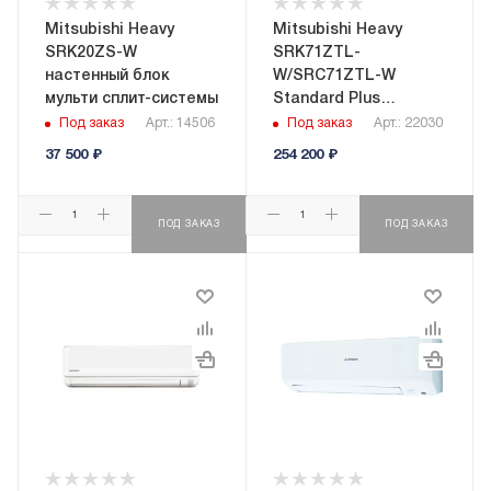
Mitsubishi Heavy
Mitsubishi Heavy
SRK20ZS-W
SRK71ZTL-
настенный блок
W/SRC71ZTL-W
мульти сплит-системы
Standard Plus
настенная сплит-
Под заказ
Арт.: 14506
Под заказ
Арт.: 22030
система
37 500
₽
254 200
₽
ПОД ЗАКАЗ
ПОД ЗАКАЗ