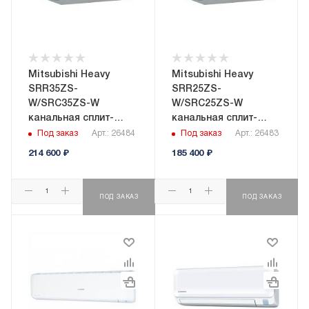
Mitsubishi Heavy
Mitsubishi Heavy
SRR35ZS-
SRR25ZS-
W/SRC35ZS-W
W/SRC25ZS-W
канальная сплит-
канальная сплит-
система
система
Под заказ
Арт.: 26484
Под заказ
Арт.: 26483
214 600
₽
185 400
₽
ПОД ЗАКАЗ
ПОД ЗАКАЗ