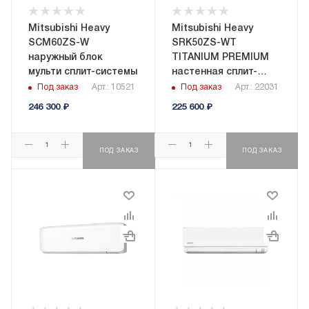
Mitsubishi Heavy
Mitsubishi Heavy
SCM60ZS-W
SRK50ZS-WT
наружный блок
TITANIUM PREMIUM
мульти сплит-системы
настенная сплит-
система
Под заказ
Арт.: 10521
Под заказ
Арт.: 22031
246 300
₽
225 600
₽
ПОД ЗАКАЗ
ПОД ЗАКАЗ