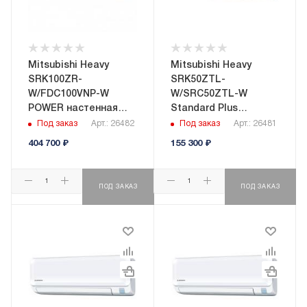
Mitsubishi Heavy
Mitsubishi Heavy
SRK100ZR-
SRK50ZTL-
W/FDC100VNP-W
W/SRC50ZTL-W
POWER настенная
Standard Plus
сплит-система
настенная сплит-
Под заказ
Арт.: 26482
Под заказ
Арт.: 26481
система
404 700
₽
155 300
₽
ПОД ЗАКАЗ
ПОД ЗАКАЗ