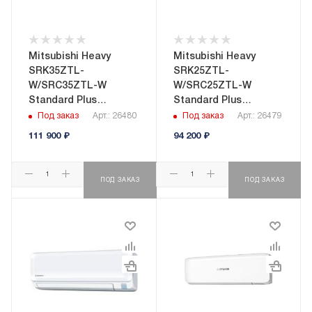
Mitsubishi Heavy
Mitsubishi Heavy
SRK35ZTL-
SRK25ZTL-
W/SRC35ZTL-W
W/SRC25ZTL-W
Standard Plus
Standard Plus
настенная сплит-
настенная сплит-
Под заказ
Арт.: 26480
Под заказ
Арт.: 26479
система
система
111 900
₽
94 200
₽
ПОД ЗАКАЗ
ПОД ЗАКАЗ