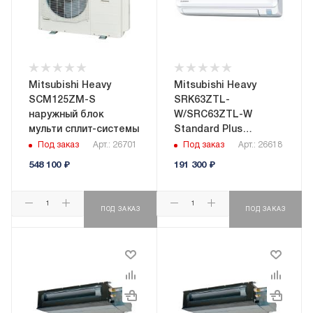
Mitsubishi Heavy
Mitsubishi Heavy
SCM125ZM-S
SRK63ZTL-
наружный блок
W/SRC63ZTL-W
мульти сплит-системы
Standard Plus
настенная сплит-
Под заказ
Арт.: 26701
Под заказ
Арт.: 26618
система
548 100
₽
191 300
₽
ПОД ЗАКАЗ
ПОД ЗАКАЗ