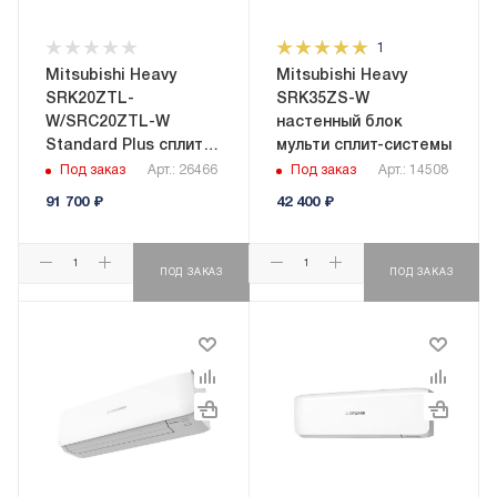
1
Mitsubishi Heavy
Mitsubishi Heavy
SRK20ZTL-
SRK35ZS-W
W/SRC20ZTL-W
настенный блок
Standard Plus сплит-
мульти сплит-системы
система настенного
Под заказ
Арт.: 26466
Под заказ
Арт.: 14508
типа
91 700
₽
42 400
₽
ПОД ЗАКАЗ
ПОД ЗАКАЗ