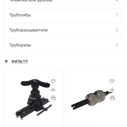
Течеискатели фреона
4
Трубогибы
1
Труборасширители
3
Труборезы
2
ФИЛЬТР