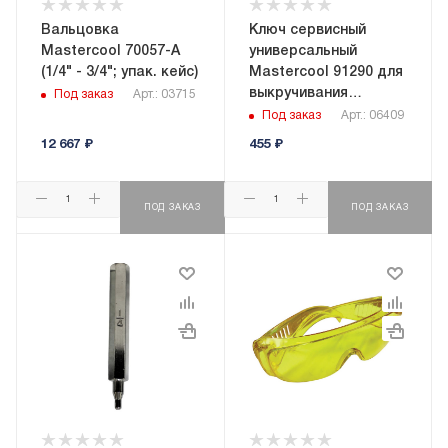
Вальцовка
Ключ сервисный
Mastercool 70057-A
универсальный
(1/4" - 3/4"; упак. кейс)
Mastercool 91290 для
выкручивания
Под заказ
Арт.: 03715
золотников
Под заказ
Арт.: 06409
12 667
₽
455
₽
ПОД ЗАКАЗ
ПОД ЗАКАЗ