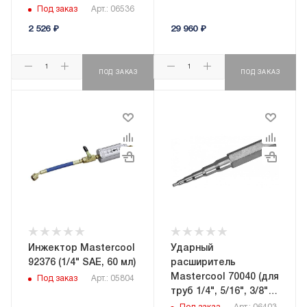
20 bar
Под заказ
Арт.: 06536
2 526
₽
29 960
₽
ПОД ЗАКАЗ
ПОД ЗАКАЗ
Инжектор Mastercool
Ударный
92376 (1/4" SAE, 60 мл)
расширитель
Mastercool 70040 (для
Под заказ
Арт.: 05804
труб 1/4", 5/16", 3/8",
1/2", 5/8")