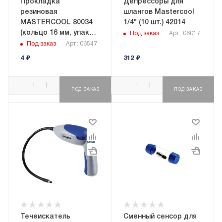
Прокладка
Депрессоры для
резиновая
шлангов Mastercool
MASTERCOOL 80034
1/4" (10 шт.) 42014
(кольцо 16 мм, упак
Под заказ
Арт.: 06017
10 шт.)
Под заказ
Арт.: 06547
4
₽
312
₽
ПОД ЗАКАЗ
ПОД ЗАКАЗ
Течеискатель
Сменный сенсор для