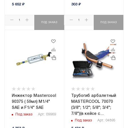
5 652
₽
303
₽
ПОД ЗАКАЗ
ПОД ЗАКАЗ
Инжектор Mastercool
Трубогиб арбалетный
90375 ( 59мл) М1/4"
MASTERCOOL 70070
SAE и F1/4" SAE
(3/8"; 1/2"; 5/8"; 3/4";
7/8")(в кейсе с
Под заказ
Арт.: 09969
труборезом и
Под заказ
Арт.: 04895
риммером)