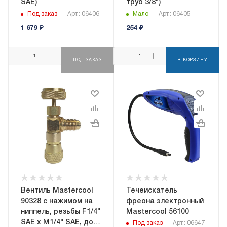
SAE)
труб 3/8")
Под заказ
Арт.: 06406
Мало
Арт.: 06405
1 679
₽
254
₽
ПОД ЗАКАЗ
В КОРЗИНУ
Вентиль Mastercool
Течеискатель
90328 с нажимом на
фреона электронный
ниппель, резьбы F1/4"
Mastercool 56100
SAE x M1/4" SAE, до
Под заказ
Арт.: 06647