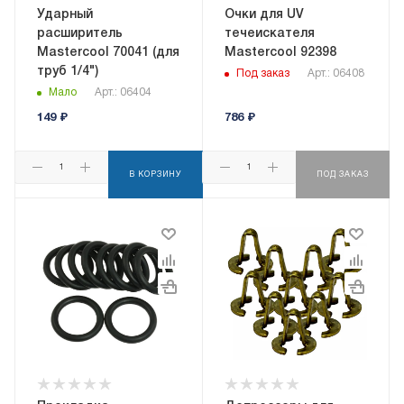
Ударный
Очки для UV
расширитель
течеискателя
Mastercool 70041 (для
Mastercool 92398
труб 1/4")
Под заказ
Арт.: 06408
Мало
Арт.: 06404
149
₽
786
₽
В КОРЗИНУ
ПОД ЗАКАЗ