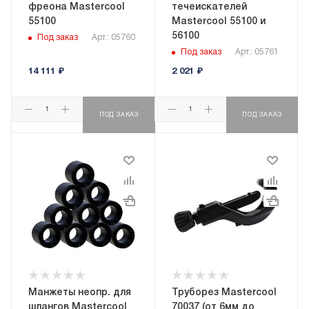
фреона Mastercool
течеискателей
55100
Mastercool 55100 и
56100
Под заказ
Арт.: 05760
Под заказ
Арт.: 05761
14 111
₽
2 021
₽
ПОД ЗАКАЗ
ПОД ЗАКАЗ
Манжеты неопр. для
Труборез Mastercool
шлангов Mastercool
70037 (от 6мм до