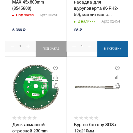
MAX 45х800mm
насадка для
(8545800)
шуруповерта (K-PH2-
50), магнитная с
Под заказ
Арт.: 00350
насечкой
В наличии
Арт.: 02454
8 366
₽
28
₽
ПОД ЗАКАЗ
В КОРЗИНУ
Диск алмазный
Бур по бетону SDS+
отрезной 230mm
12х210мм