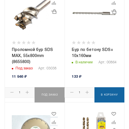
Проломной бур SDS
Бур по бетону SDS+
MAX, 55x800mm
10х160мм
(8655800)
В наличии
Арт.: 00864
Под заказ
Арт.: 03038
11 946
₽
133
₽
ПОД ЗАКАЗ
В КОРЗИНУ