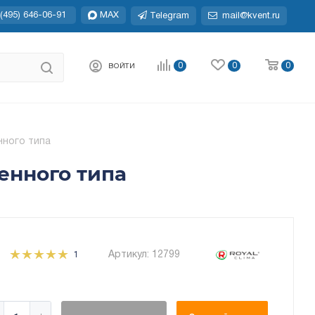
(495) 646-06-91
MAX
Telegram
mail@kvent.ru
0
0
0
ВОЙТИ
нного типа
енного типа
Артикул:
12799
1