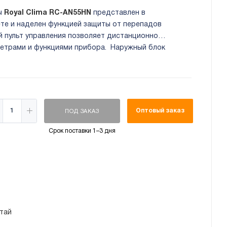
ы
Royal
Clima
RC
-
AN
55
HN
представлен в
ете и наделен функцией защиты от перепадов
й пульт управления позволяет дистанционно
метрами и функциями прибора. Наружный блок
о листа увеличенной толщины. Антикоррозийное
охраняет ламели от негативного воздействия
Оптовый заказ
ПОД ЗАКАЗ
Срок поставки 1–3 дня
тай