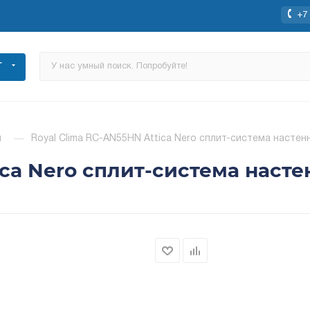
+7 
Г
ы
—
Royal Clima RC-AN55HN Attica Nero сплит-система настен
ica Nero сплит-система насте