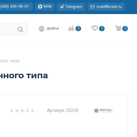
(495) 646-06-91
MAX
Telegram
mail@kvent.ru
0
0
0
ВОЙТИ
ного типа
нного типа
Артикул:
20228