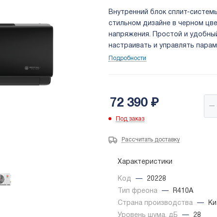
Внутренний блок сплит-систем
стильном дизайне в черном цв
напряжения. Простой и удобны
настраивать и управлять пара
системы выполнен из стальног
Подробности
покрытие теплообменника пред
окружающей среды.
72 390
₽
Под заказ
Рассчитать доставку
Характеристики
Код
—
20228
Тип фреона
—
R410A
Страна производства
—
Ки
Уровень шума, дБ
—
28