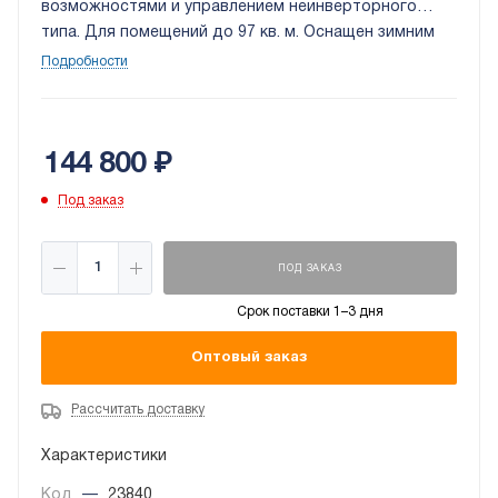
возможностями и управлением неинверторного
типа. Для помещений до 97 кв. м. Оснащен зимним
комплектом для работы в -30. В комплекте
Подробности
предусмотрен блок из нескольких фильтров для
тщательной очистки воздуха о пыли, бактерий и
прочих аллергенов.
144 800
₽
Под заказ
ПОД ЗАКАЗ
Срок поставки 1–3 дня
Оптовый заказ
Рассчитать доставку
Характеристики
Код
—
23840