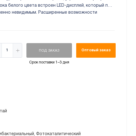
ока белого цвета встроен LED-дисплей, который при
шенно невидимым. Расширенные возможности
ойной фильтрации. Ультрафиолетовая лампа
ной волны 254 НМ.
Оптовый заказ
ПОД ЗАКАЗ
Срок поставки 1–3 дня
тай
ибактериальный, Фотокаталитический