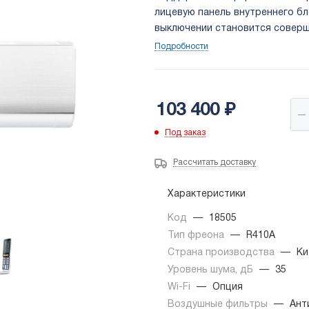
лицевую панель внутреннего бл
выключении становится совер
очистки воздуха благодаря тр
Подробности
формирует УФ излучение с дли
103 400
₽
Под заказ
Рассчитать доставку
Характеристики
Код
—
18505
Тип фреона
—
R410A
Страна производства
—
Ки
Уровень шума, дБ
—
35
Wi-Fi
—
Опция
Воздушные фильтры
—
Ант