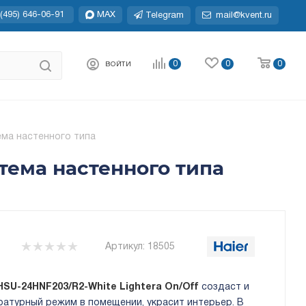
(495) 646-06-91
MAX
Telegram
mail@kvent.ru
0
0
0
ВОЙТИ
ема настенного типа
стема настенного типа
Артикул:
18505
 HSU-24HNF203/R2-White Lightera On/Off
создаcт и
турный режим в помещении, украсит интерьер. В