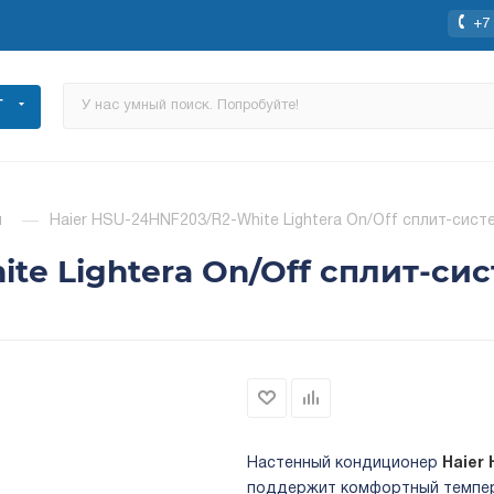
+7 
Г
ы
—
Haier HSU-24HNF203/R2-White Lightera On/Off сплит-сист
te Lightera On/Off сплит-си
Настенный кондиционер
Haier
поддержит комфортный темпера