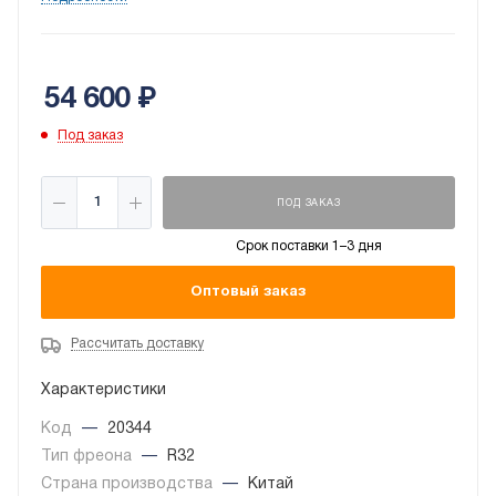
объемного распределения воздушного потока. Для
регулирования параметров в комплектацию включен
пульт дистанционного управления.
54 600
₽
Под заказ
ПОД ЗАКАЗ
Срок поставки 1–3 дня
Оптовый заказ
Рассчитать доставку
Характеристики
Код
—
20344
Тип фреона
—
R32
Страна производства
—
Китай