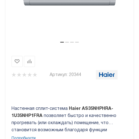
Артикул:
20344
Настенная сплит-система
Haier AS35NHPHRA-
1U35NHP1FRA
позволяет быстро и качественно
прогревать (или охлаждать) помещение, что
становится возможным благодаря функции
инверторному управлению мощностью и функции
Подробности