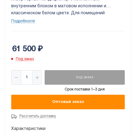
внутренним блоком в матовом исполнении и
классическом белом цвете. Для помещений
площадью до 23 кв. м. С правой стороны лицевой
Подробности
панели внутреннего блока расположен
информативный дисплей «Mirage», на который
выводится температура.
61 500
₽
Под заказ
ПОД ЗАКАЗ
Срок поставки 1–3 дня
Оптовый заказ
Рассчитать доставку
Характеристики