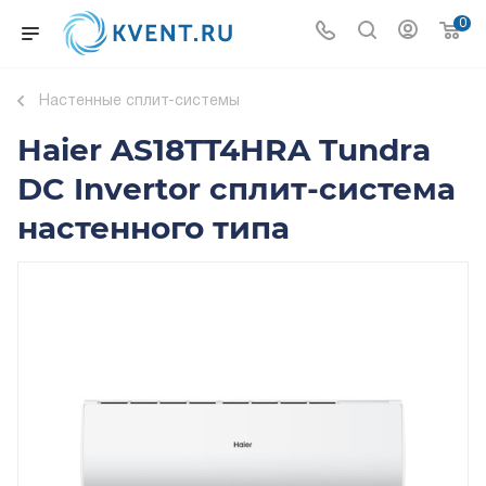
0
Настенные сплит-системы
Haier AS18TT4HRA Tundra
DC Invertor сплит-система
настенного типа