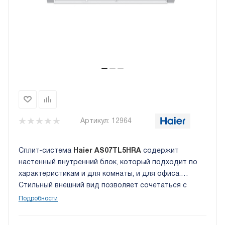
Артикул:
12964
Сплит-система
Haier AS07TL5HRA
содержит
настенный внутренний блок, который подходит по
характеристикам и для комнаты, и для офиса.
Стильный внешний вид позволяет сочетаться с
интерьером помещения. Эффективный фильтр
Подробности
избавляет от многих неприятных веществ, привнося
дополнительный комфорт в помещение.